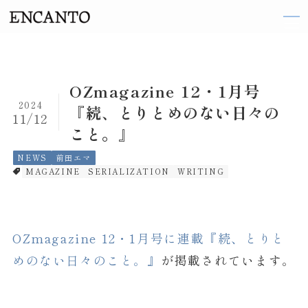
TOP
OZmagazine 12・1月号
2024
『続、とりとめのない日々の
11/12
ARTIST
こと。』
織田 梨沙
NEWS
前田エマ
MAGAZINE
SERIALIZATION
WRITING
伽奈
来島 ななお
阪井 まどか
OZmagazine 12・1月号に連載『続、とりと
東 ヨシアキ
めのない日々のこと。』
が掲載されています。
廣田 恵子
前田 エマ