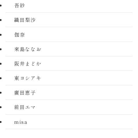
吾紗
織田梨沙
伽奈
来島ななお
阪井まどか
東ヨシアキ
廣田恵子
前田エマ
misa