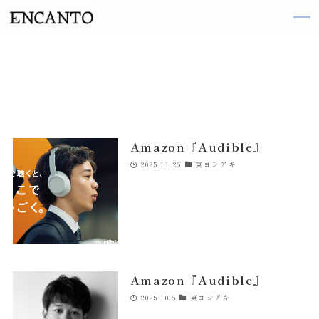
TOP
ARTIST
Amazon『Audible』
織田 梨沙
2025.11.26
東ヨシアキ
伽奈
来島 ななお
阪井 まどか
東 ヨシアキ
Amazon『Audible』
廣田 恵子
2025.10.6
東ヨシアキ
前田 エマ