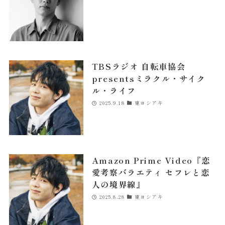
misa
NEWS
COMPANY
TBSラジオ 自転車協会
presentsミラクル・サイク
ル・ライフ
CONTACT
2025.9.18
東ヨシアキ
Amazon Prime Video『恋
愛考察バラエティ セフレと恋
人の境界線』
2025.8.28
東ヨシアキ