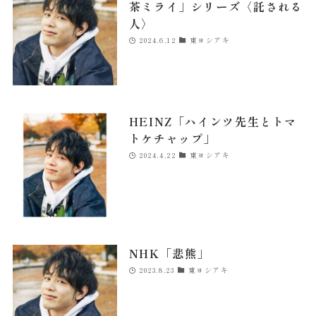
茶ミライ」シリーズ〈託される
人〉
2024.6.12
東ヨシアキ
HEINZ「ハインツ先生とトマ
トケチャップ」
2024.4.22
東ヨシアキ
NHK「悲熊」
2023.8.23
東ヨシアキ