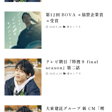
第12回 BOVA ＜協賛企業賞
＞受賞
2025.5.28
東ヨシアキ
テレビ朝日『特捜９ final
season』第二話
2025.4.18
東ヨシアキ
大東建託グループ 新 CM「喫