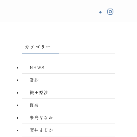
カテゴリー
NEWS
吾紗
織田梨沙
伽奈
来島ななお
阪井まどか