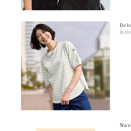
Dcl
202
Nav