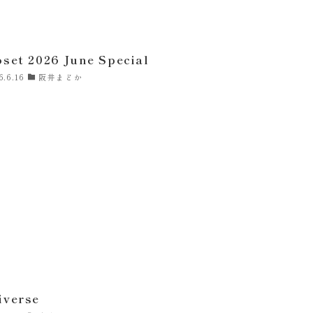
oset 2026 June Special
6.6.16
阪井まどか
iverse