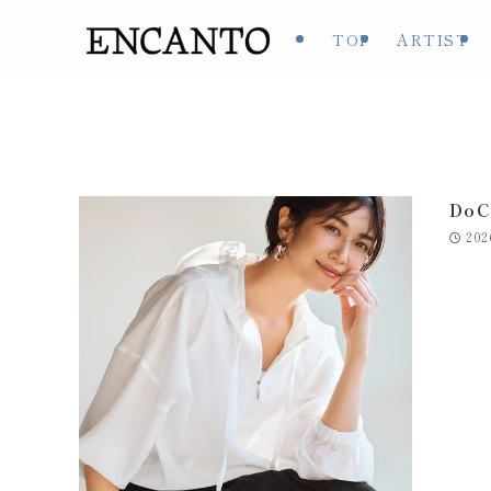
TOP
ARTIST
Do
202