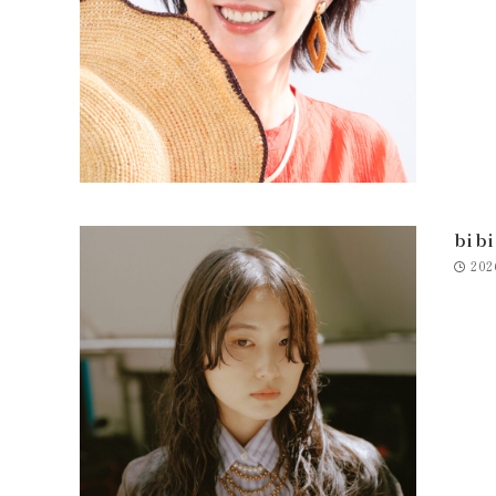
bib
202