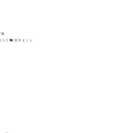
ra
6.6.5
阪井まどか