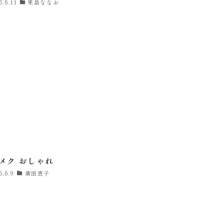
6.6.11
来島ななお
メク おしゃれ
6.6.9
廣田恵子