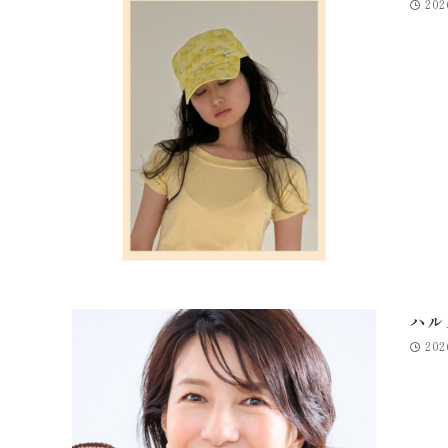
202
ハル
202