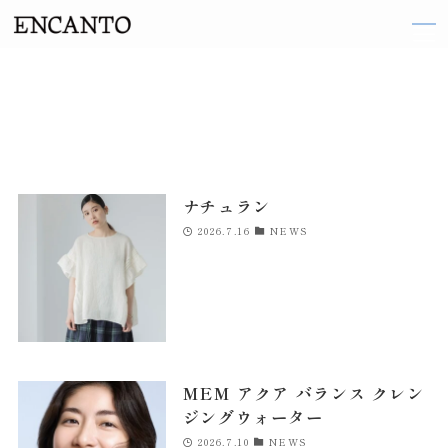
TOP
ARTIST
ナチュラン
織田 梨沙
2026.7.16
NEWS
伽奈
来島 ななお
阪井 まどか
東 ヨシアキ
MEM アクア バランス クレン
廣田 恵子
ジングウォーター
前田 エマ
2026.7.10
NEWS