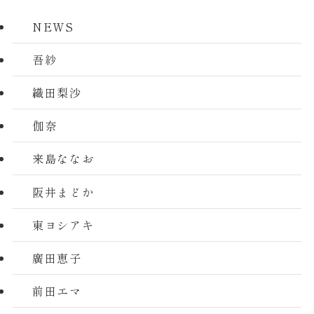
NEWS
吾紗
織田梨沙
伽奈
来島ななお
阪井まどか
東ヨシアキ
廣田恵子
前田エマ