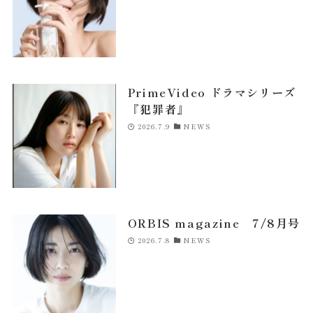
misa
NEWS
COMPANY
PrimeVideo ドラマシリーズ
『犯罪者』
CONTACT
2026.7.9
NEWS
ORBIS magazine 7/8月号
2026.7.8
NEWS