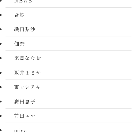
NEWS
吾紗
織田梨沙
伽奈
来島ななお
阪井まどか
東ヨシアキ
廣田恵子
前田エマ
misa