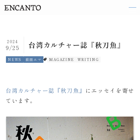
TOP
2024
台湾カルチャー誌『秋刀魚』
9/25
ARTIST
NEWS
前田エマ
MAGAZINE
WRITING
織田 梨沙
伽奈
台湾カルチャー誌『秋刀魚』
にエッセイを寄せ
来島 ななお
ています。
阪井 まどか
東 ヨシアキ
廣田 恵子
前田 エマ