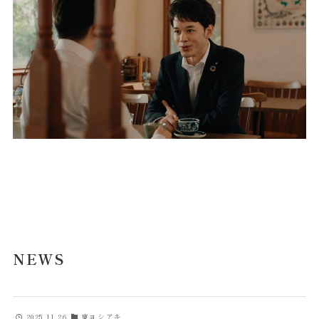
misa
NEWS
COMPANY
CONTACT
NEWS
2025.11.26
東ヨシアキ