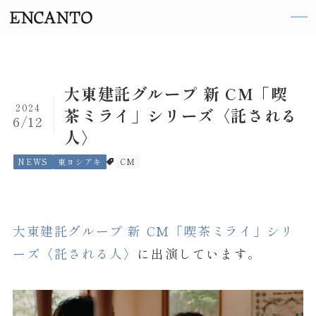
TOP
大東建託グループ 新 CM「喫
2024
茶ミライ」シリーズ〈託される
6/12
ARTIST
人〉
織田 梨沙
NEWS
東ヨシアキ
CM
伽奈
来島 ななお
大東建託グループ 新 CM「喫茶ミライ」シリ
阪井 まどか
ーズ〈託される人〉
に出演しています。
東 ヨシアキ
廣田 恵子
前田 エマ