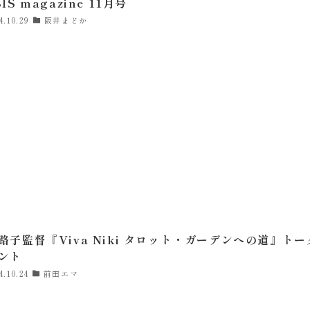
IS magazine 11月号
4.10.29
阪井まどか
路子監督『Viva Niki タロット・ガーデンへの道』トー
ント
4.10.24
前田エマ