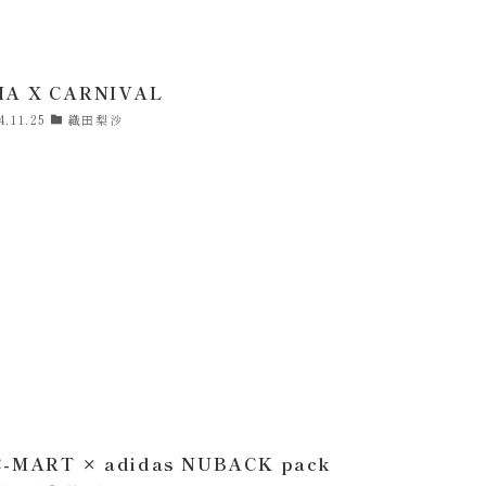
A X CARNIVAL
4.11.25
織田梨沙
-MART × adidas NUBACK pack