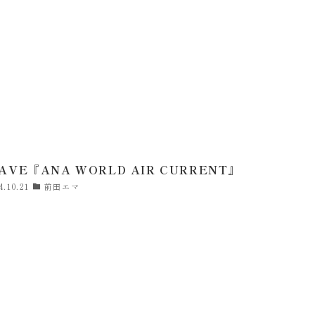
WAVE『ANA WORLD AIR CURRENT』
4.10.21
前田エマ