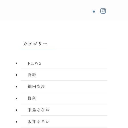
カテゴリー
NEWS
吾紗
織田梨沙
伽奈
来島ななお
阪井まどか