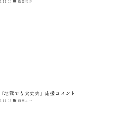
4.11.14
織田梨沙
『地獄でも大丈夫』応援コメント
4.11.13
前田エマ