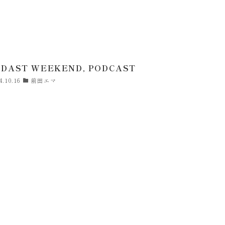
CDAST WEEKEND, PODCAST
4.10.16
前田エマ