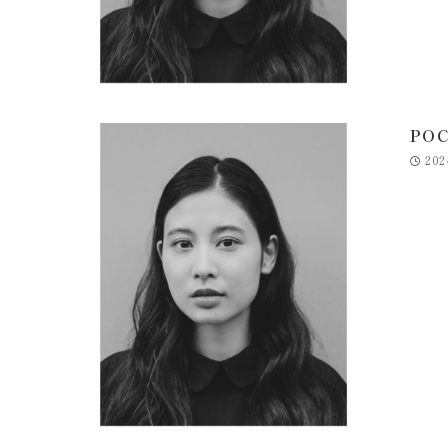
PO
202