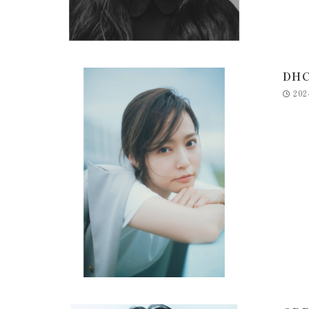
DH
202