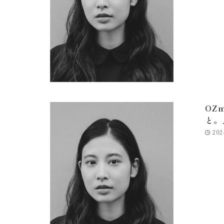
OZ
と。
202