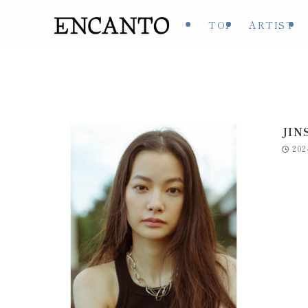
TOP
ARTIST
JI
202