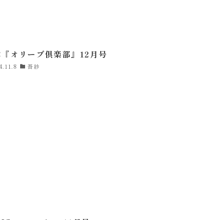
C『オリーブ倶楽部』12月号
4.11.8
吾紗