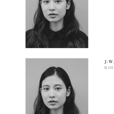
J-
202