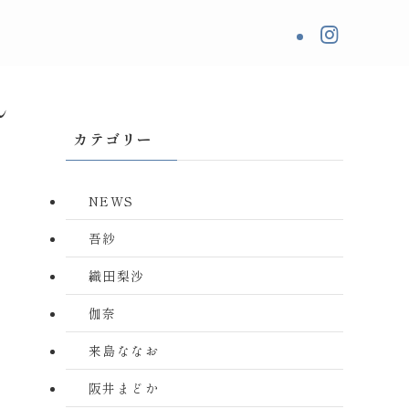
ん
カテゴリー
NEWS
吾紗
織田梨沙
伽奈
来島ななお
阪井まどか