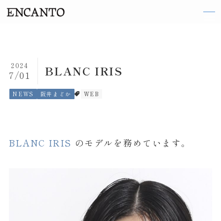
TOP
2024
BLANC IRIS
7/01
ARTIST
NEWS
阪井まどか
WEB
織田 梨沙
伽奈
BLANC IRIS
のモデルを務めています。
来島 ななお
阪井 まどか
東 ヨシアキ
廣田 恵子
前田 エマ