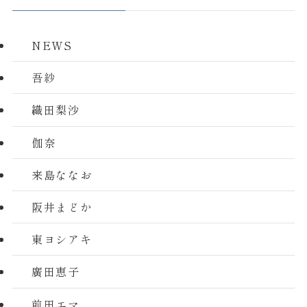
NEWS
吾紗
織田梨沙
伽奈
来島ななお
阪井まどか
東ヨシアキ
廣田恵子
前田エマ