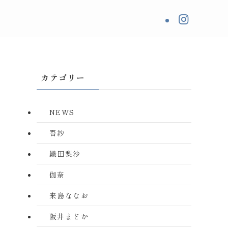
カテゴリー
NEWS
吾紗
織田梨沙
伽奈
来島ななお
阪井まどか