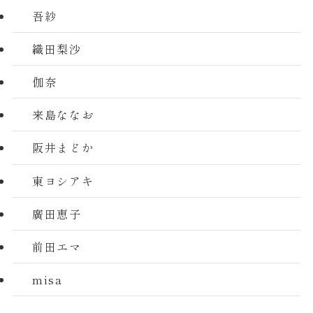
吾紗
織田梨沙
伽奈
来島ななお
阪井まどか
東ヨシアキ
廣田恵子
前田エマ
misa