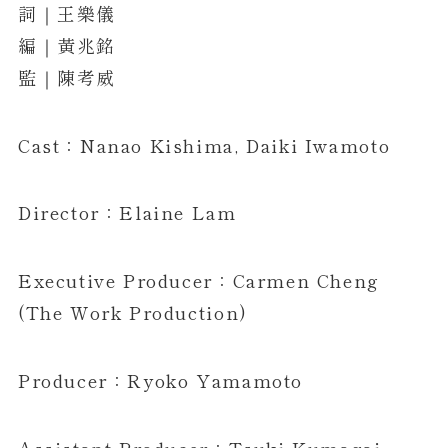
詞｜王樂儀
編｜黃兆銘
監｜陳考威
Cast：Nanao Kishima, Daiki Iwamoto
Director：Elaine Lam
Executive Producer：Carmen Cheng
(The Work Production)
Producer：Ryoko Yamamoto
Assistant Producer：Tsuki Kumagai