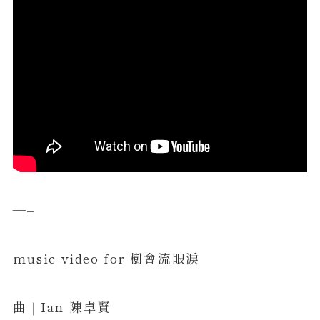
misa
NEWS
COMPANY
CONTACT
—–
music video for 樹會流眼淚
曲｜Ian 陳卓賢