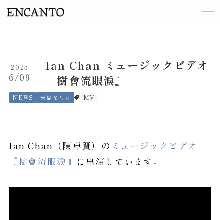
TOP
Ian Chan ミュージックビデオ
2025
6/09
『樹會流眼淚』
ARTIST
NEWS
来島ななお
MV
織田 梨沙
伽奈
Ian Chan（陳卓賢）の
ミュージックビデオ
来島 ななお
『樹會流眼淚』
に出演しています。
阪井 まどか
東 ヨシアキ
廣田 恵子
前田 エマ