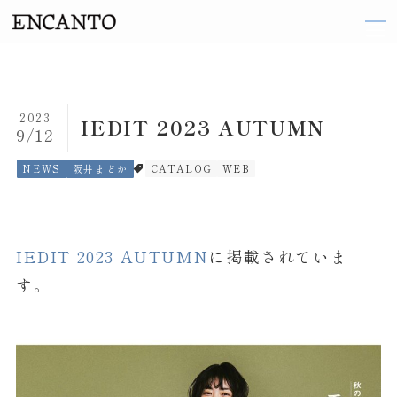
TOP
2023
IEDIT 2023 AUTUMN
9/12
ARTIST
NEWS
阪井まどか
CATALOG
WEB
織田 梨沙
伽奈
IEDIT 2023 AUTUMN
に掲載されていま
来島 ななお
す。
阪井 まどか
東 ヨシアキ
廣田 恵子
前田 エマ