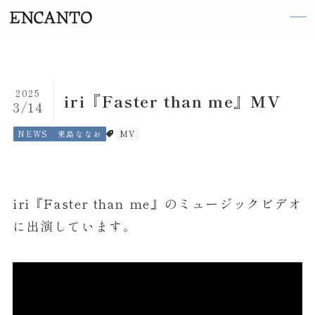
TOP
2025
iri『Faster than me』MV
3/14
ARTIST
NEWS
来島ななお
MV
織田 梨沙
伽奈
iri『Faster than me』
のミュージックビデオ
来島 ななお
に出演しています。
阪井 まどか
東 ヨシアキ
廣田 恵子
前田 エマ