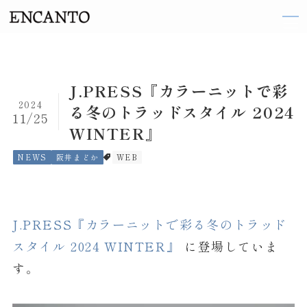
TOP
J.PRESS『カラーニットで彩
2024
る冬のトラッドスタイル 2024
11/25
ARTIST
WINTER』
織田 梨沙
NEWS
阪井まどか
WEB
伽奈
来島 ななお
J.PRESS『カラーニットで彩る冬のトラッド
阪井 まどか
スタイル 2024 WINTER』
に登場していま
東 ヨシアキ
す。
廣田 恵子
前田 エマ