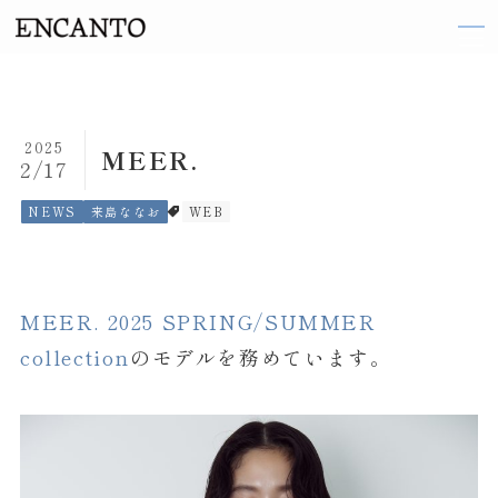
TOP
2025
MEER.
2/17
ARTIST
NEWS
来島ななお
WEB
織田 梨沙
伽奈
MEER. 2025 SPRING/SUMMER
来島 ななお
collection
のモデルを務めています。
阪井 まどか
東 ヨシアキ
廣田 恵子
前田 エマ