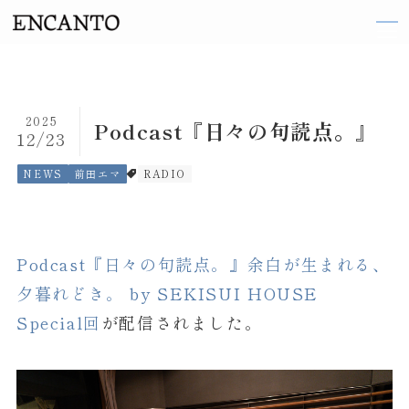
TOP
2025
Podcast『日々の句読点。』
12/23
ARTIST
NEWS
前田エマ
RADIO
織田 梨沙
伽奈
Podcast『日々の句読点。』余白が生まれる、
来島 ななお
夕暮れどき。 by SEKISUI HOUSE
阪井 まどか
Special回
が配信されました。
東 ヨシアキ
廣田 恵子
前田 エマ