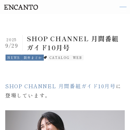
TOP
SHOP CHANNEL 月間番組
2025
9/29
ガイド10月号
ARTIST
NEWS
阪井まどか
CATALOG
WEB
織田 梨沙
伽奈
SHOP CHANNEL 月間番組ガイド10月号
に
来島 ななお
登場しています。
阪井 まどか
東 ヨシアキ
廣田 恵子
前田 エマ